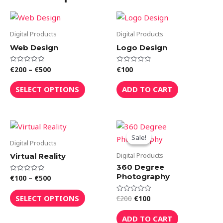
Price
This
range:
product
€200
Digital Products
Digital Products
through
has
Web Design
Logo Design
€500
multiple
variants.
€
200
–
€
500
€
100
Rated
Rated
0
0
The
out
out
of
of
SELECT OPTIONS
ADD TO CART
options
5
5
may
be
Price
Original
Current
This
chosen
range:
price
price
Sale!
Sale!
product
€100
was:
is:
on
Digital Products
through
€200.
€100.
has
the
Digital Products
Virtual Reality
€500
multiple
product
360 Degree
variants.
Photography
€
100
–
€
500
Rated
page
0
The
out
of
SELECT OPTIONS
€
200
€
100
Rated
options
5
0
out
may
of
ADD TO CART
5