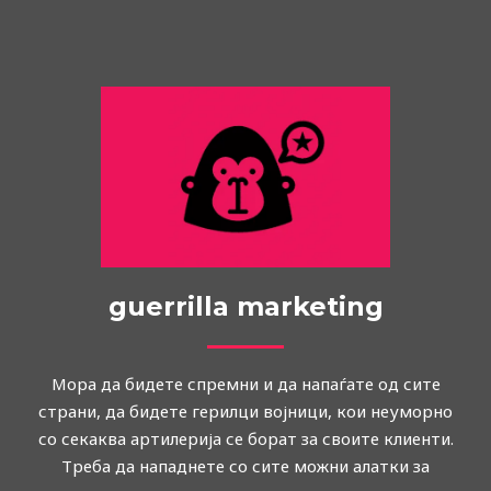
guerrilla marketing
Мора да бидете спремни и да напаѓате од сите
страни, да бидете герилци војници, кои неуморно
со секаква артилерија се борат за своите клиенти.
Треба да нападнете со сите можни алатки за