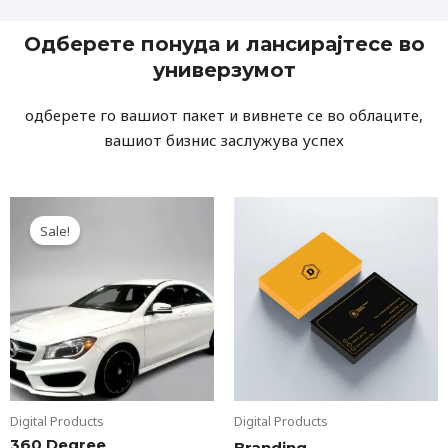
Одберете понуда и лансирајтесе во
универзумот
одберете го вашиот пакет и вивнете се во облаците,
вашиот бизнис заслужува успех
Original
Current
This
price
price
Sale!
product
was:
is:
€200.
€100.
has
multiple
variants.
The
options
may
be
Digital Products
Digital Products
chosen
360 Degree
Branding