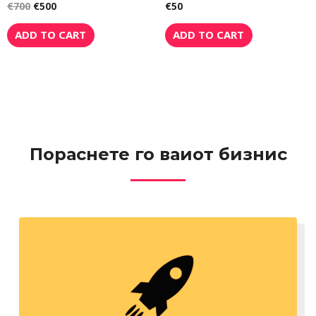
€
700
€
500
€
50
R
R
a
a
t
t
e
e
ADD TO CART
ADD TO CART
d
d
0
0
o
o
u
u
t
t
o
o
f
f
5
5
Пораснете го ваиот бизнис