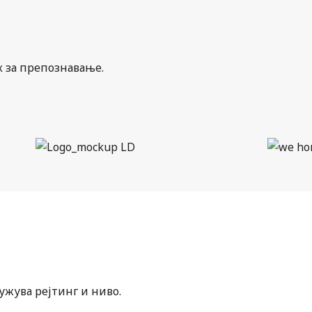
к за препознавање.
ужува рејтинг и ниво.