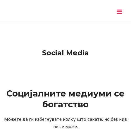
Skip
MAI
to
MEN
content
Social Media
Социјалните медиуми се
богатство
Можете да ги избегнувате колку што сакате, но без нив
не се може.