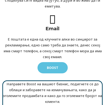
споделува сите видеа на Јутуб, а дури и во живо да ги
емитува.
Email
Е поштата е една од клучните алки во синџирот за
рекламирање, едно само треба да знаете, денес секој
има смарт телефон, а секој смарт телефон мора да има
свој емаил.
BOOST
Направете Boost на вашиот бизнис, подигнете се до
облаци и заборавете на измачувањата, како да ја
зголемите продажбата и како да го зголемите бројот на
клиенти.